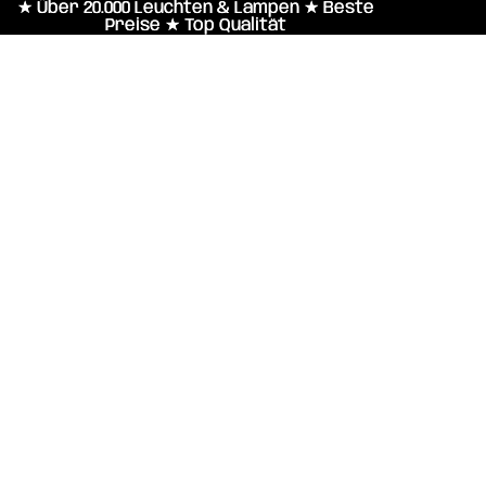
★ Über 20.000 Leuchten & Lampen ★ Beste
★ Über 20.000 Leuchten & Lampen ★ Beste
Preise ★ Top Qualität
Preise ★ Top Qualität