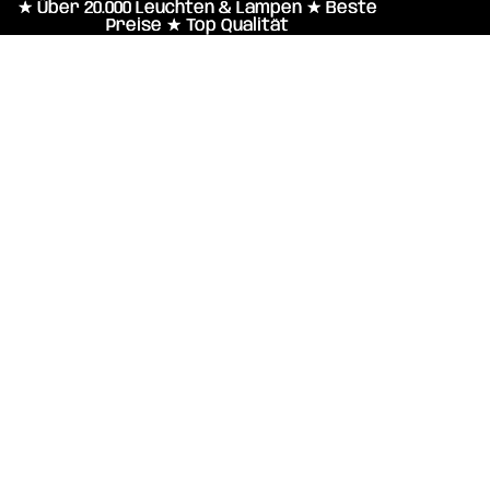
★ Über 20.000 Leuchten & Lampen ★ Beste
★ Über 20.000 Leuchten & Lampen ★ Beste
Preise ★ Top Qualität
Preise ★ Top Qualität